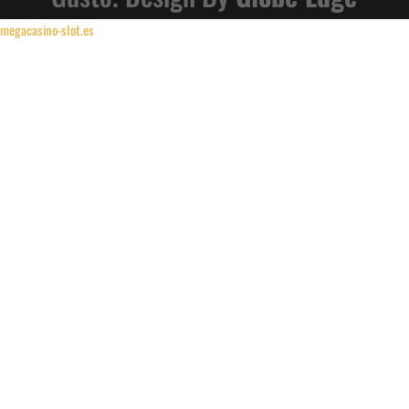
megacasino-slot.es