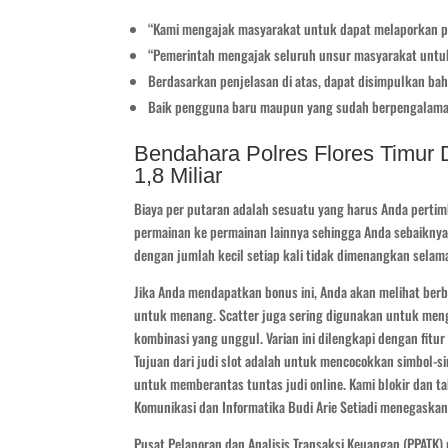
“Kami mengajak masyarakat untuk dapat melaporkan pen
“Pemerintah mengajak seluruh unsur masyarakat untu
Berdasarkan penjelasan di atas, dapat disimpulkan b
Baik pengguna baru maupun yang sudah berpengalaman
Bendahara Polres Flores Timur
1,8 Miliar
Biaya per putaran adalah sesuatu yang harus Anda perti
permainan ke permainan lainnya sehingga Anda sebaiknya
dengan jumlah kecil setiap kali tidak dimenangkan selam
Jika Anda mendapatkan bonus ini, Anda akan melihat ber
untuk menang. Scatter juga sering digunakan untuk meng
kombinasi yang unggul. Varian ini dilengkapi dengan f
Tujuan dari judi slot adalah untuk mencocokkan simbol-
untuk memberantas tuntas judi online. Kami blokir dan t
Komunikasi dan Informatika Budi Arie Setiadi menegaskan
Pusat Pelaporan dan Analisis Transaksi Keuangan (PPATK) 