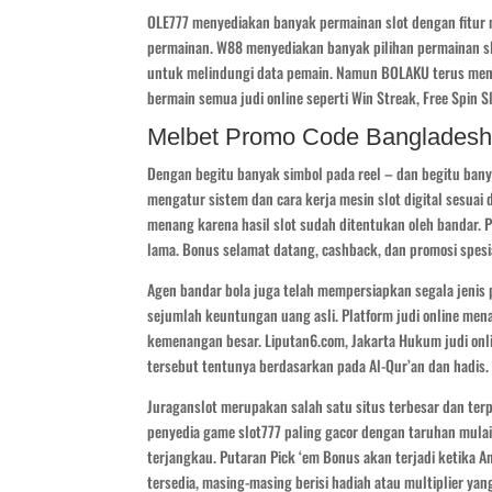
OLE777 menyediakan banyak permainan slot dengan fit
permainan. W88 menyediakan banyak pilihan permainan slo
untuk melindungi data pemain. Namun BOLAKU terus men
bermain semua judi online seperti Win Streak, Free Spin S
Melbet Promo Code Bangladesh
Dengan begitu banyak simbol pada reel – dan begitu ban
mengatur sistem dan cara kerja mesin slot digital sesuai 
menang karena hasil slot sudah ditentukan oleh bandar
lama. Bonus selamat datang, cashback, dan promosi spesi
Agen bandar bola juga telah mempersiapkan segala jeni
sejumlah keuntungan uang asli. Platform judi online me
kemenangan besar. Liputan6.com, Jakarta Hukum judi on
tersebut tentunya berdasarkan pada Al-Qur’an dan hadis
Juraganslot merupakan salah satu situs terbesar dan terp
penyedia game slot777 paling gacor dengan taruhan mulai 
terjangkau. Putaran Pick ‘em Bonus akan terjadi ketika A
tersedia, masing-masing berisi hadiah atau multiplier yan