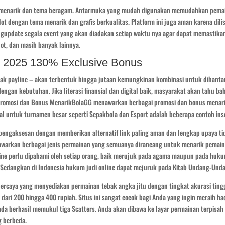
ur menarik dan tema beragam. Antarmuka yang mudah digunakan memudahkan pema
t dengan tema menarik dan grafis berkualitas. Platform ini juga aman karena dil
gupdate segala event yang akan diadakan setiap waktu nya agar dapat memastik
lot, dan masih banyak lainnya.
 2025 130% Exclusive Bonus
yak payline – akan terbentuk hingga jutaan kemungkinan kombinasi untuk dihanta
dengan kebutuhan. Jika literasi finansial dan digital baik, masyarakat akan tahu ba
. Promosi dan Bonus MenarikBolaGG menawarkan berbagai promosi dan bonus mena
al untuk turnamen besar seperti Sepakbola dan Esport adalah beberapa contoh inse
s pengaksesan dengan memberikan alternatif link paling aman dan lengkap upaya
nawarkan berbagai jenis permainan yang semuanya dirancang untuk menarik pemain
line perlu dipahami oleh setiap orang, baik merujuk pada agama maupun pada huk
. Sedangkan di Indonesia hukum judi online dapat mejuruk pada Kitab Undang-Un
ercaya yang menyediakan permainan tebak angka jitu dengan tingkat akurasi tinggi.
dari 200 hingga 400 rupiah. Situs ini sangat cocok bagi Anda yang ingin meraih h
nda berhasil memukul tiga Scatters. Anda akan dibawa ke layar permainan terpisah
g berbeda.