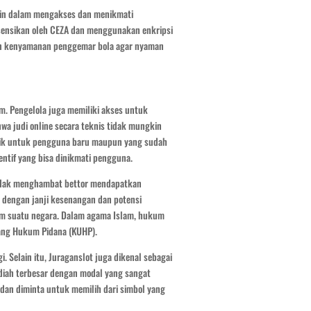
in dalam mengakses dan menikmati
isensikan oleh CEZA dan menggunakan enkripsi
an kenyamanan penggemar bola agar nyaman
m. Pengelola juga memiliki akses untuk
hwa judi online secara teknis tidak mungkin
rik untuk pengguna baru maupun yang sudah
ntif yang bisa dinikmati pengguna.
 tidak menghambat bettor mendapatkan
 dengan janji kesenangan dan potensi
um suatu negara. Dalam agama Islam, hukum
dang Hukum Pidana (KUHP).
 Selain itu, Juraganslot juga dikenal sebagai
adiah terbesar dengan modal yang sangat
 dan diminta untuk memilih dari simbol yang